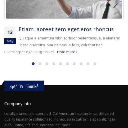
Deleniti nam porro quisquam ab
13
temporibus
Jan
Quisque elementum nibh at dolor pellentesque, a eleifend
libero pharetra. Mauris neque felis, volutpat nec ullamcorper eget,
sagittis vel...
read more
Get in Touch!
Company Info
Locally owned and operated, Cal-American Insurance has delivered
quality insurance solutions to individuals in California specializing in