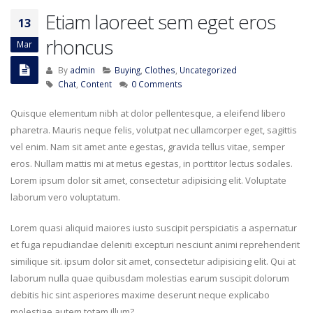
Etiam laoreet sem eget eros
13
rhoncus
Mar
By
admin
Buying
,
Clothes
,
Uncategorized
Chat
,
Content
0 Comments
Quisque elementum nibh at dolor pellentesque, a eleifend libero
pharetra. Mauris neque felis, volutpat nec ullamcorper eget, sagittis
vel enim. Nam sit amet ante egestas, gravida tellus vitae, semper
eros. Nullam mattis mi at metus egestas, in porttitor lectus sodales.
Lorem ipsum dolor sit amet, consectetur adipisicing elit. Voluptate
laborum vero voluptatum.
Lorem quasi aliquid maiores iusto suscipit perspiciatis a aspernatur
et fuga repudiandae deleniti excepturi nesciunt animi reprehenderit
similique sit. ipsum dolor sit amet, consectetur adipisicing elit. Qui at
laborum nulla quae quibusdam molestias earum suscipit dolorum
debitis hic sint asperiores maxime deserunt neque explicabo
molestiae autem totam illum?