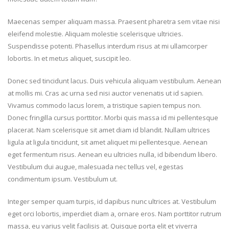
Maecenas semper aliquam massa. Praesent pharetra sem vitae nisi
eleifend molestie. Aliquam molestie scelerisque ultricies.
Suspendisse potenti. Phasellus interdum risus at mi ullamcorper
lobortis. In et metus aliquet, suscipit leo.
Donec sed tincidunt lacus. Duis vehicula aliquam vestibulum. Aenean
at mollis mi. Cras ac urna sed nisi auctor venenatis ut id sapien.
Vivamus commodo lacus lorem, a tristique sapien tempus non.
Donec fringilla cursus porttitor. Morbi quis massa id mi pellentesque
placerat. Nam scelerisque sit amet diam id blandit. Nullam ultrices
ligula at ligula tincidunt, sit amet aliquet mi pellentesque. Aenean
eget fermentum risus. Aenean eu ultricies nulla, id bibendum libero.
Vestibulum dui augue, malesuada nec tellus vel, egestas
condimentum ipsum. Vestibulum ut.
Integer semper quam turpis, id dapibus nunc ultrices at. Vestibulum
eget orci lobortis, imperdiet diam a, ornare eros. Nam porttitor rutrum
massa, eu varius velit facilisis at. Quisque porta elit et viverra