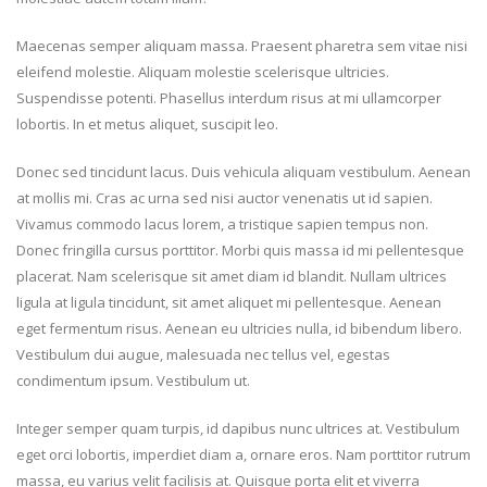
Maecenas semper aliquam massa. Praesent pharetra sem vitae nisi
eleifend molestie. Aliquam molestie scelerisque ultricies.
Suspendisse potenti. Phasellus interdum risus at mi ullamcorper
lobortis. In et metus aliquet, suscipit leo.
Donec sed tincidunt lacus. Duis vehicula aliquam vestibulum. Aenean
at mollis mi. Cras ac urna sed nisi auctor venenatis ut id sapien.
Vivamus commodo lacus lorem, a tristique sapien tempus non.
Donec fringilla cursus porttitor. Morbi quis massa id mi pellentesque
placerat. Nam scelerisque sit amet diam id blandit. Nullam ultrices
ligula at ligula tincidunt, sit amet aliquet mi pellentesque. Aenean
eget fermentum risus. Aenean eu ultricies nulla, id bibendum libero.
Vestibulum dui augue, malesuada nec tellus vel, egestas
condimentum ipsum. Vestibulum ut.
Integer semper quam turpis, id dapibus nunc ultrices at. Vestibulum
eget orci lobortis, imperdiet diam a, ornare eros. Nam porttitor rutrum
massa, eu varius velit facilisis at. Quisque porta elit et viverra