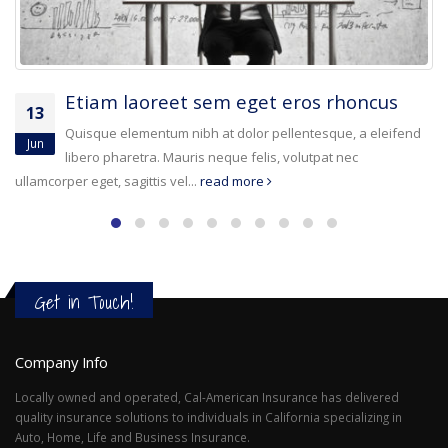
Aliquam erat volutpat
13
Quisque elementum nibh at dolor pellentesque, a eleifend
Jan
libero pharetra. Mauris neque felis, volutpat nec
ullamcorper eget, sagittis vel...
read more
Get in Touch!
Company Info
Locally owned and operated, Cal-American Insurance has delivered
quality insurance solutions to individuals in California specializing in
Auto, Home, Life and Business Insurance.