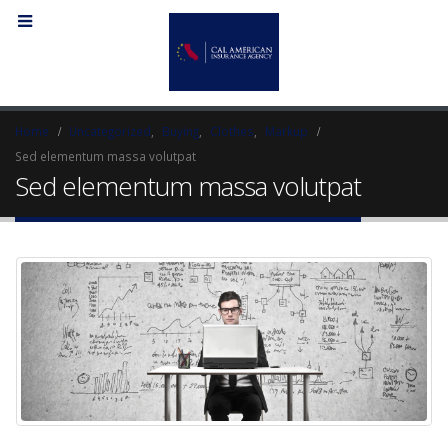
Home
Uncategorized
,
Buying
,
Clothes
,
Markup
Hello world!
Etiam laoreet s
Sed elementum massa volutpat
April 6, 2017
eros rhoncus
Sed elementum massa volutpat
May 13, 2016
Etiam laoreet sem eget
eros rhoncus
Etiam laoreet s
June 13, 2016
eros rhoncus
March 13, 2016
Aliquam erat volutpat
June 13, 2016
Sed elementum
volutpat
March 13, 2016