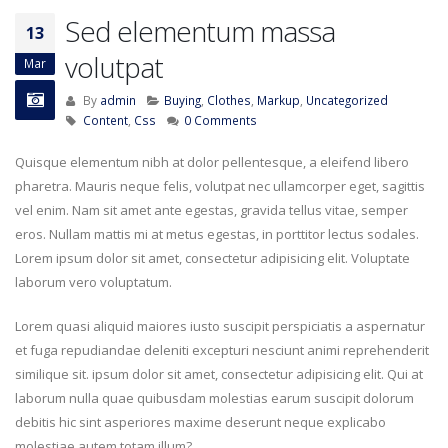
Sed elementum massa
13
volutpat
Mar
By
admin
Buying
,
Clothes
,
Markup
,
Uncategorized
Content
,
Css
0 Comments
Quisque elementum nibh at dolor pellentesque, a eleifend libero
pharetra. Mauris neque felis, volutpat nec ullamcorper eget, sagittis
vel enim. Nam sit amet ante egestas, gravida tellus vitae, semper
eros. Nullam mattis mi at metus egestas, in porttitor lectus sodales.
Lorem ipsum dolor sit amet, consectetur adipisicing elit. Voluptate
laborum vero voluptatum.
Lorem quasi aliquid maiores iusto suscipit perspiciatis a aspernatur
et fuga repudiandae deleniti excepturi nesciunt animi reprehenderit
similique sit. ipsum dolor sit amet, consectetur adipisicing elit. Qui at
laborum nulla quae quibusdam molestias earum suscipit dolorum
debitis hic sint asperiores maxime deserunt neque explicabo
molestiae autem totam illum?