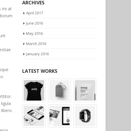
s mi at
ARCHIVES
laborum
April 2017
June 2016
unt
May 2016
estiae
March 2016
January 2016
isque
eo.
LATEST WORKS
ttitor.
ligula
libero.
 eros.