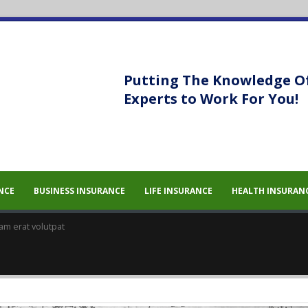
Putting The Knowledge O
Experts to Work For You!
sem eget
sem eget
NCE
BUSINESS INSURANCE
LIFE INSURANCE
HEALTH INSURAN
am erat volutpat
 massa