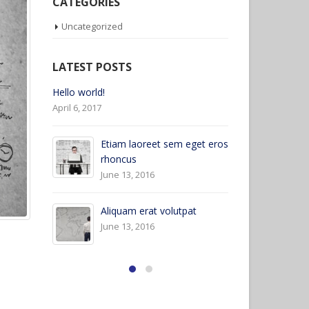
CATEGORIES
Uncategorized
LATEST POSTS
Etiam laoreet sem eget eros
Hello world!
rhoncus
April 6, 2017
May 13, 2016
et eros
Et
Etiam laoreet sem eget eros
rh
rhoncus
Ju
March 13, 2016
Al
Sed elementum massa
Ju
volutpat
March 13, 2016