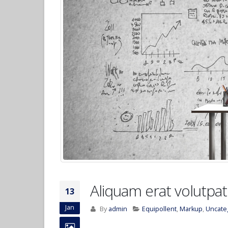
Hello world!
April 6, 2017
Etiam laoreet sem eget eros
rhoncus
June 13, 2016
Aliquam erat volutpat
June 13, 2016
Aliquam erat volutpat
13
Jan
By
admin
Equipollent
,
Markup
,
Uncate