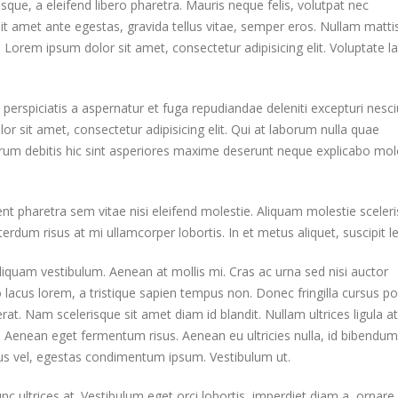
que, a eleifend libero pharetra. Mauris neque felis, volutpat nec
it amet ante egestas, gravida tellus vitae, semper eros. Nullam matti
. Lorem ipsum dolor sit amet, consectetur adipisicing elit. Voluptate 
 perspiciatis a aspernatur et fuga repudiandae deleniti excepturi nesci
lor sit amet, consectetur adipisicing elit. Qui at laborum nulla quae
um debitis hic sint asperiores maxime deserunt neque explicabo mol
pharetra sem vitae nisi eleifend molestie. Aliquam molestie sceler
terdum risus at mi ullamcorper lobortis. In et metus aliquet, suscipit l
liquam vestibulum. Aenean at mollis mi. Cras ac urna sed nisi auctor
acus lorem, a tristique sapien tempus non. Donec fringilla cursus por
t. Nam scelerisque sit amet diam id blandit. Nullam ultrices ligula at 
e. Aenean eget fermentum risus. Aenean eu ultricies nulla, id bibendum 
us vel, egestas condimentum ipsum. Vestibulum ut.
c ultrices at. Vestibulum eget orci lobortis, imperdiet diam a, ornare