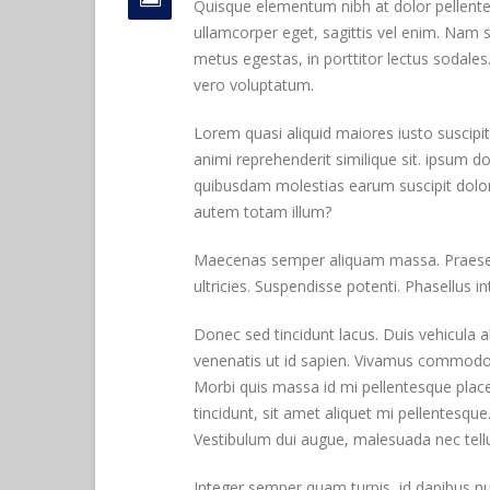
Quisque elementum nibh at dolor pellentes
ullamcorper eget, sagittis vel enim. Nam s
metus egestas, in porttitor lectus sodales
vero voluptatum.
Lorem quasi aliquid maiores iusto suscipit
animi reprehenderit similique sit. ipsum do
quibusdam molestias earum suscipit dolor
autem totam illum?
Maecenas semper aliquam massa. Praesent 
ultricies. Suspendisse potenti. Phasellus in
Donec sed tincidunt lacus. Duis vehicula a
venenatis ut id sapien. Vivamus commodo l
Morbi quis massa id mi pellentesque placera
tincidunt, sit amet aliquet mi pellentesqu
Vestibulum dui augue, malesuada nec tell
Integer semper quam turpis, id dapibus nun