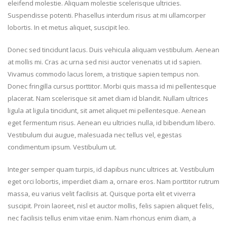
eleifend molestie. Aliquam molestie scelerisque ultricies.
Suspendisse potenti. Phasellus interdum risus at mi ullamcorper
lobortis. In et metus aliquet, suscipit leo.
Donec sed tincidunt lacus. Duis vehicula aliquam vestibulum. Aenean
at mollis mi. Cras ac urna sed nisi auctor venenatis ut id sapien.
Vivamus commodo lacus lorem, a tristique sapien tempus non.
Donec fringilla cursus porttitor. Morbi quis massa id mi pellentesque
placerat. Nam scelerisque sit amet diam id blandit. Nullam ultrices
ligula at ligula tincidunt, sit amet aliquet mi pellentesque. Aenean
eget fermentum risus. Aenean eu ultricies nulla, id bibendum libero.
Vestibulum dui augue, malesuada nec tellus vel, egestas
condimentum ipsum. Vestibulum ut.
Integer semper quam turpis, id dapibus nunc ultrices at. Vestibulum
eget orci lobortis, imperdiet diam a, ornare eros. Nam porttitor rutrum
massa, eu varius velit facilisis at. Quisque porta elit et viverra
suscipit. Proin laoreet, nisl et auctor mollis, felis sapien aliquet felis,
nec facilisis tellus enim vitae enim. Nam rhoncus enim diam, a