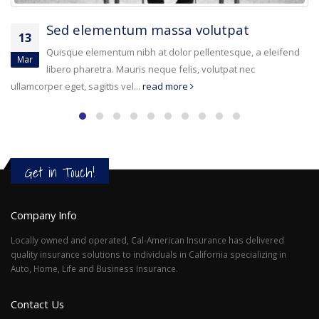
Etiam laoreet sem eget eros rhoncus
13
Quisque elementum nibh at dolor pellentesque, a eleifend
Mar
libero pharetra. Mauris neque felis, volutpat nec
ullamcorper eget, sagittis vel...
read more
Get in Touch!
Company Info
Locally owned and operated, Cal-American Insurance has delivered
quality insurance solutions to individuals in California specializing in
Auto, Home, Life and Business Insurance.
Contact Us