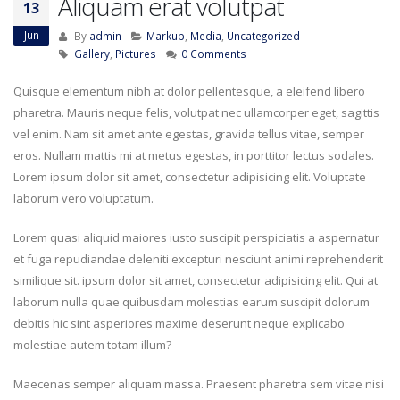
Aliquam erat volutpat
13
Jun
By
admin
Markup
,
Media
,
Uncategorized
Gallery
,
Pictures
0 Comments
Quisque elementum nibh at dolor pellentesque, a eleifend libero
pharetra. Mauris neque felis, volutpat nec ullamcorper eget, sagittis
vel enim. Nam sit amet ante egestas, gravida tellus vitae, semper
eros. Nullam mattis mi at metus egestas, in porttitor lectus sodales.
Lorem ipsum dolor sit amet, consectetur adipisicing elit. Voluptate
laborum vero voluptatum.
Lorem quasi aliquid maiores iusto suscipit perspiciatis a aspernatur
et fuga repudiandae deleniti excepturi nesciunt animi reprehenderit
similique sit. ipsum dolor sit amet, consectetur adipisicing elit. Qui at
laborum nulla quae quibusdam molestias earum suscipit dolorum
debitis hic sint asperiores maxime deserunt neque explicabo
molestiae autem totam illum?
Maecenas semper aliquam massa. Praesent pharetra sem vitae nisi